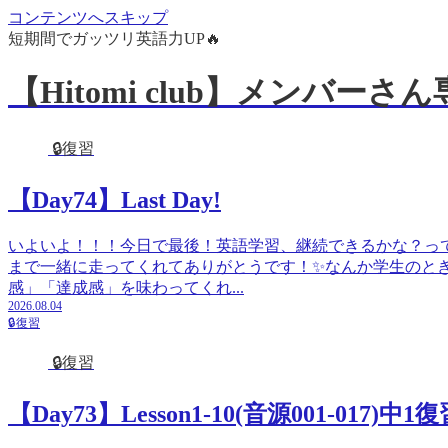
コンテンツへスキップ
短期間でガッツリ英語力UP🔥
【Hitomi club】メンバー
🔒復習
【Day74】Last Day!
いよいよ！！！今日で最後！英語学習、継続できるかな？っ
まで一緒に走ってくれてありがとうです！✨なんか学生のと
感」「達成感」を味わってくれ...
2026.08.04
🔒復習
🔒復習
【Day73】Lesson1-10(音源001-017)中1