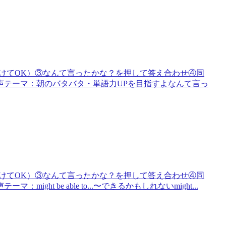
けてOK）③なんて言ったかな？を押して答え合わせ④同
声テーマ：朝のバタバタ・単語力UPを目指すよなんて言っ
けてOK）③なんて言ったかな？を押して答え合わせ④同
t be able to...〜できるかもしれないmight...