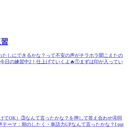
復習
わたしにできるかな？って不安の声がチラホラ聞こえたの
085今日の練習中2！仕上げていくよ🔥①まずは印が入ってい
けてOK）③なんて言ったかな？を押して答え合わせ④同
ーマ：朝のしたく・単語力UPなんて言ったかな？I put