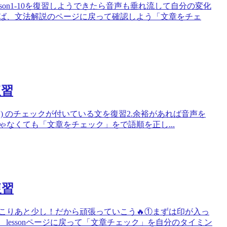
esson1-10を復習しようできたら音声も垂れ流して自分の変化
があれば、文法解説のページに戻って確認しよう「文章をチェ
復習
n11-21) のチェックが付いている文を復習2.余裕があれば音声を
じゃなくても「文章をチェック」をで語順を正し...
復習
！のこりあと少し！だから頑張っていこう🔥①まずは印が入っ
lessonページに戻って「文章チェック」を自分のタイミン