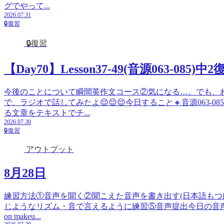
グでやって...
2026.07.31
🔒復習
🔒復習
【Day70】Lesson37-49(音源063-085)中2
今後のことについて瞬間英作文コース②気になる…。でも、
で、ラジオで話してみたよ😌😌😌今日すること🔸音源063-
る文章をテキストでチ...
2026.07.30
🔒復習
アウトプット
8月28日
練習方法①音声を聞く②聞こえた音声を書き出す(日本語もつ
じようなリズム・音で言えるように練習⑤音声提出今日の音声テ
on makeu...