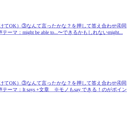
けてOK）③なんて言ったかな？を押して答え合わせ④同
t be able to...〜できるかもしれないmight...
けてOK）③なんて言ったかな？を押して答え合わせ④同
：It says +文章 ※モノもsay できる！のがポイン