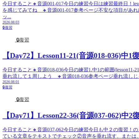
今日すること🔸音源001-017今日の練習今日は練習最終日！l
を感じてみてね 🔸音源001-017参考ページ不安な項目
ッ...
2026.08.03
🔒復習
🔒復習
【Day72】Lesson11-21(音源018-036)中1
今日すること🔸音源018-036今日の練習1.中1の範囲(lesso
垂れ流して１周しよう 🔸音源018-036参考ページ垂れ流し
2026.08.01
🔒復習
🔒復習
【Day71】Lesson22-36(音源037-062)中2
今日すること🔸音源037-062今日の練習今日も中２の復習
ている文章をテキストでチェック②音声を垂れ流す、または、 